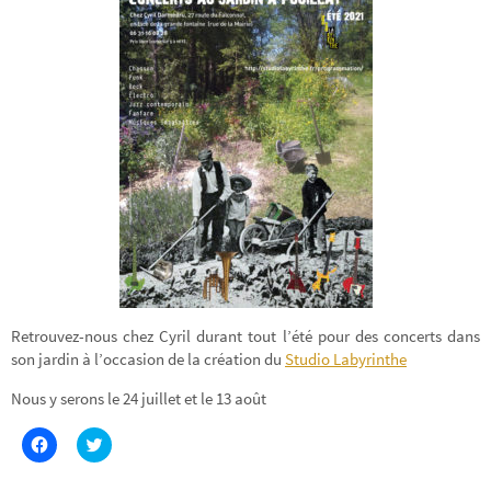
Retrouvez-nous chez Cyril durant tout l’été pour des concerts dans
son jardin à l’occasion de la création du
Studio Labyrinthe
Nous y serons le 24 juillet et le 13 août
C
C
l
l
i
i
q
q