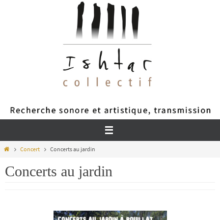
Passer
vers
le
contenu
Home
Concert
Concerts au jardin
Concerts au jardin