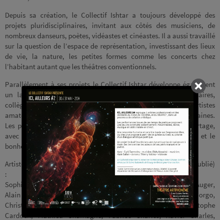
Depuis sa création, le Collectif Ishtar a toujours développé des
projets pluridisciplinaires, invitant aux côtés des musiciens, de
nombreux danseurs, poètes, vidéastes et cinéastes. Il a aussi travaillé
sur la question de l’espace de représentation, investissant des lieux
de vie, la nature, les petites formes comme les concerts chez
l’habitant autant que les théâtres conventionnels.
Parallèlement à ses projets le Collectif Ishtar développe également
un large panel d’actions culturelles en direction des scolaires,
collèges et lycées. Des ateliers sont organisés en direction des artistes
amateurs pour partager leur passion des pratiques contemporaines.
Les projets sont construits dans la plus grande notion de partage,
avec ce que chacun est, dans le plus grand respect, l’écoute et le
bonheur de la différence.
Artistes invités depuis 1993 (pardon pour ceux que l’on aurait oublié)
:
Sophie Agnel, Martine Altenburger, David Audinet, Christophe Auger,
Alain Basso, Philippe Berger, Frédéric Blondy, Emilie Borgo,
Christine Burgos, Etienne Caire, Jean-Christophe Camps, Christophe
Cardoën, Mathieu Chamagne, Fabrice Charles, Xavier Charles,