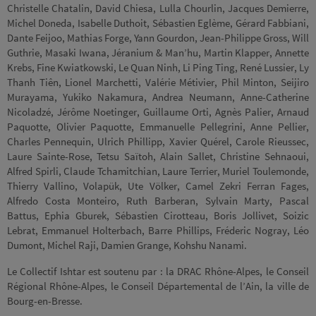
Christelle Chatalin, David Chiesa, Lulla Chourlin, Jacques Demierre,
Michel Doneda, Isabelle Duthoit, Sébastien Eglème, Gérard Fabbiani,
Dante Feijoo, Mathias Forge, Yann Gourdon, Jean-Philippe Gross, Will
Guthrie, Masaki Iwana, Jéranium & Man’hu, Martin Klapper, Annette
Krebs, Fine Kwiatkowski, Le Quan Ninh, Li Ping Ting, René Lussier, Ly
Thanh Tiên, Lionel Marchetti, Valérie Métivier, Phil Minton, Seijiro
Murayama, Yukiko Nakamura, Andrea Neumann, Anne-Catherine
Nicoladzé, Jérôme Noetinger, Guillaume Orti, Agnès Palier, Arnaud
Paquotte, Olivier Paquotte, Emmanuelle Pellegrini, Anne Pellier,
Charles Pennequin, Ulrich Phillipp, Xavier Quérel, Carole Rieussec,
Laure Sainte-Rose, Tetsu Saïtoh, Alain Sallet, Christine Sehnaoui,
Alfred Spirli, Claude Tchamitchian, Laure Terrier, Muriel Toulemonde,
Thierry Vallino, Volapük, Ute Völker, Camel Zekri Ferran Fages,
Alfredo Costa Monteiro, Ruth Barberan, Sylvain Marty, Pascal
Battus, Ephia Gburek, Sébastien Cirotteau, Boris Jollivet, Soizic
Lebrat, Emmanuel Holterbach, Barre Phillips, Fréderic Nogray, Léo
Dumont, Michel Raji, Damien Grange, Kohshu Nanami.
Le Collectif Ishtar est soutenu par : la DRAC Rhône-Alpes, le Conseil
Régional Rhône-Alpes, le Conseil Départemental de l’Ain, la ville de
Bourg-en-Bresse.