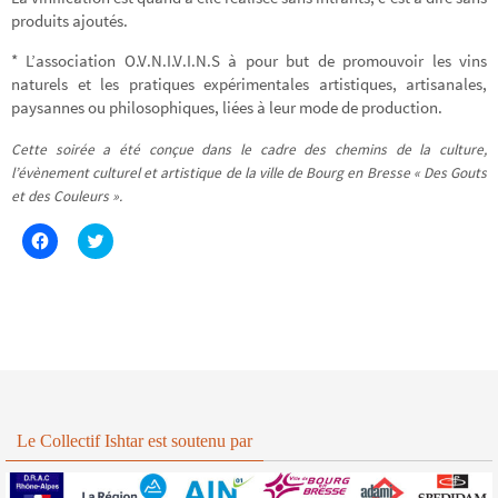
produits ajoutés.
* L’association O.V.N.I.V.I.N.S à pour but de promouvoir les vins
naturels et les pratiques expérimentales artistiques, artisanales,
paysannes ou philosophiques, liées à leur mode de production.
Cette soirée a été conçue dans le cadre des chemins de la culture,
l’évènement culturel et artistique de la ville de Bourg en Bresse « Des Gouts
et des Couleurs ».
C
C
l
l
i
i
q
q
u
u
e
e
z
z
p
p
o
o
u
u
r
r
p
p
a
a
r
r
t
t
Le Collectif Ishtar est soutenu par
a
a
g
g
e
e