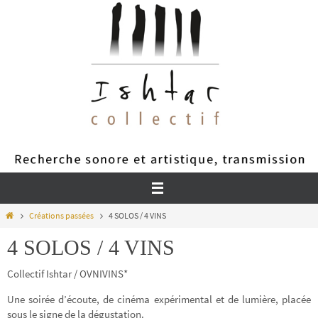
Passer
vers
le
contenu
Home
Créations passées
4 SOLOS / 4 VINS
4 SOLOS / 4 VINS
Collectif Ishtar / OVNIVINS*
Une soirée d’écoute, de cinéma expérimental et de lumière, placée
sous le signe de la dégustation.