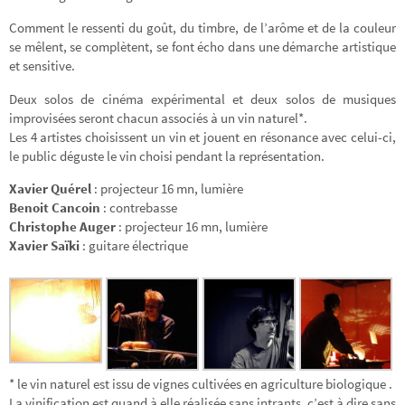
Comment le ressenti du goût, du timbre, de l’arôme et de la couleur
se mêlent, se complètent, se font écho dans une démarche artistique
et sensitive.
Deux solos de cinéma expérimental et deux solos de musiques
improvisées seront chacun associés à un vin naturel*.
Les 4 artistes choisissent un vin et jouent en résonance avec celui-ci,
le public déguste le vin choisi pendant la représentation.
Xavier Quérel
: projecteur 16 mn, lumière
Benoit Cancoin
: contrebasse
Christophe Auger
: projecteur 16 mn, lumière
Xavier Saïki
: guitare électrique
* le vin naturel est issu de vignes cultivées en agriculture biologique .
La vinification est quand à elle réalisée sans intrants, c’est à dire sans