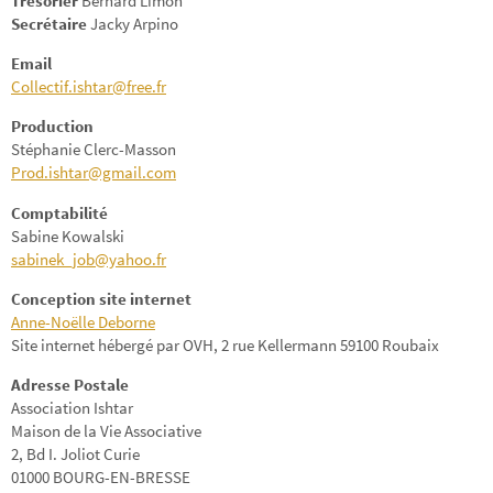
Trésorier
Bernard Limon
Secrétaire
Jacky Arpino
Email
Collectif.ishtar@free.fr
Production
Stéphanie Clerc-Masson
Prod.ishtar@gmail.com
Comptabilité
Sabine Kowalski
sabinek_job@yahoo.fr
Conception site internet
Anne-Noëlle Deborne
Site internet hébergé par OVH, 2 rue Kellermann 59100 Roubaix
Adresse Postale
Association Ishtar
Maison de la Vie Associative
2, Bd I. Joliot Curie
01000 BOURG-EN-BRESSE