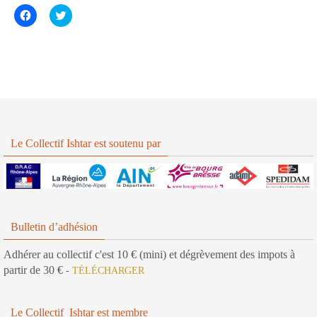
C
C
l
l
i
i
q
q
u
u
e
e
z
z
p
p
o
o
u
u
r
r
p
p
a
a
r
r
t
t
Le Collectif Ishtar est soutenu par
a
a
g
g
e
e
r
r
s
s
u
u
r
r
F
T
a
w
Bulletin d’adhésion
c
i
e
t
b
t
Adhérer au collectif c'est 10 € (mini) et dégrèvement des impots à
o
e
partir de 30 €
o
r
-
TÉLÉCHARGER
k
(
(
o
o
u
u
v
Le Collectif Ishtar est membre