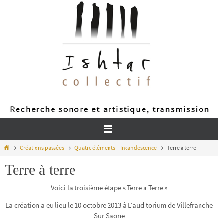
Passer
vers
le
contenu
Home
Créations passées
Quatre éléments – Incandescence
Terre à terre
Terre à terre
Voici la troisième étape « Terre à Terre »
La création a eu lieu le 10 octobre 2013 à L’auditorium de Villefranche
Sur Saone