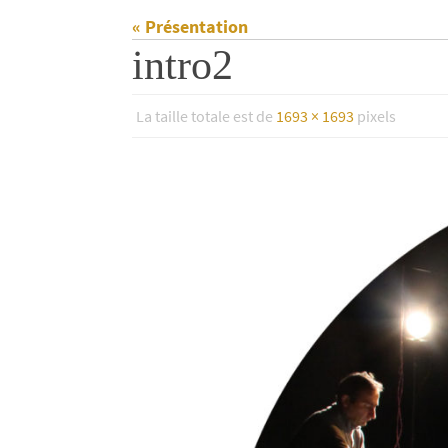
« Présentation
intro2
La taille totale est de
1693 × 1693
pixels