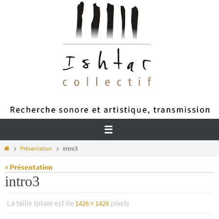
Passer
vers
le
contenu
Home
Présentation
intro3
« Présentation
intro3
La taille totale est de
pixels
1426 × 1426