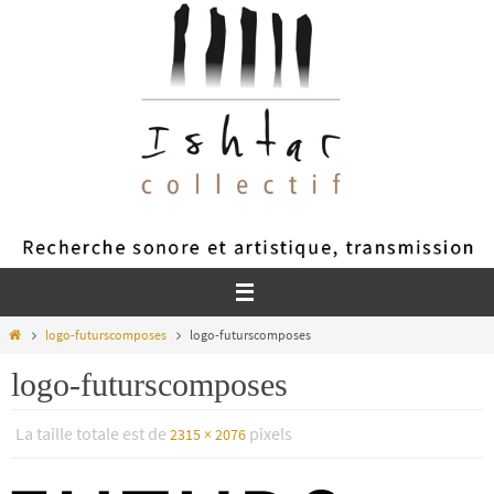
Passer
vers
le
contenu
Home
logo-futurscomposes
logo-futurscomposes
logo-futurscomposes
La taille totale est de
pixels
2315 × 2076