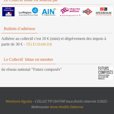
Bulletin d’adhésion
Adhérer au collectif c'est 10 € (mini) et dégrèvement des impots à
partir de 30 €
-
TÉLÉCHARGER
Le Collectif Ishtar est membre
du réseau national "Futurs composés"
Mentions légales
- COLLECTIF ISHTAR tous droits réservés ©2022 -
Webmaster
Anne-Noëlle Deborne