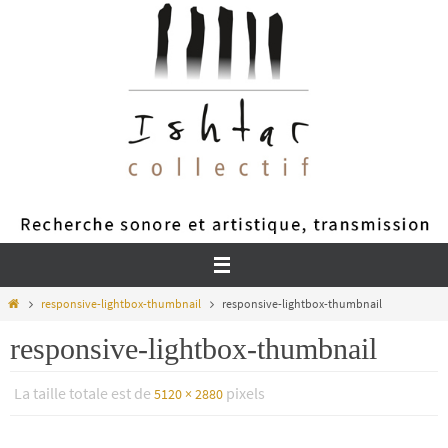
Passer
vers
le
contenu
Home
responsive-lightbox-thumbnail
responsive-lightbox-thumbnail
responsive-lightbox-thumbnail
La taille totale est de
pixels
5120 × 2880