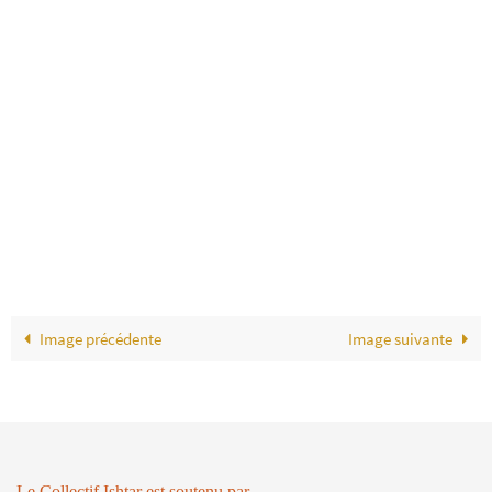
Image précédente
Image suivante
Le Collectif Ishtar est soutenu par